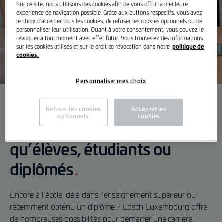
Sur ce site, nous utilisons des cookies afin de vous offrir la meilleure
experience de navigation possible. Grâce aux buttons respectifs, vous avez
le choix d'accepter tous les cookies, de refuser les cookies optionnels ou de
personnaliser leur utilisation. Quant à votre consentement, vous pouvez le
révoquer à tout moment avec effet futur. Vous trouverez des informations
politique de
sur les cookies utilisés et sur le droit de révocation dans notre
cookies.
Personnaliser mes choix
Apprentis, étudiants &
Intégrer Losch Luxembourg
Refuser les cookies
Accepter les
optionnels
cookies
diplômés
en tant
qu’élèves, étudiants ou
Postes vacants
diplômés
Encore à l’école, déjà dans l’enseignement supérieur ou
récemment obtenu un diplôme ? Losch Luxembourg offre
de nombreuses possibilités pour démarrer une carrière,