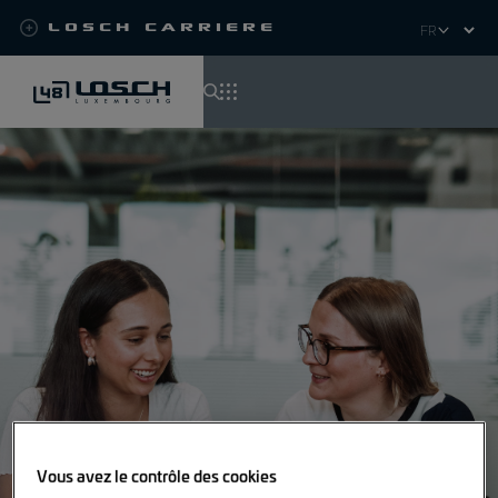
Losch Carriere
Select
your
language
Aller
au
contenu
principal
Vous avez le contrôle des cookies