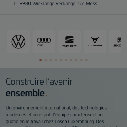
L- 3980 Wickrange Reckange-sur-Mess
V
A
S
C
o
u
e
u
l
d
a
p
k
i
t
r
s
a
w
a
Construire l’avenir
g
e
ensemble
n
Un environnement international, des technologies
modernes et un esprit d’équipe caractérisent au
quotidien le travail chez Losch Luxembourg. Des