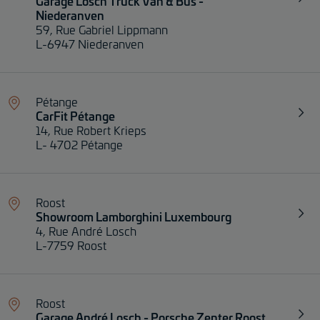
Garage Losch Truck Van & Bus -
Niederanven
59, Rue Gabriel Lippmann
L-6947 Niederanven
Pétange
CarFit Pétange
14, Rue Robert Krieps
L- 4702 Pétange
Roost
Showroom Lamborghini Luxembourg
4, Rue André Losch
L-7759 Roost
Roost
Garage André Losch - Porsche Zenter Roost