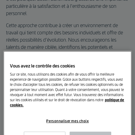
particulière à la satisfaction et à l’enthousiasme de son
personnel.
Cette approche contribue à créer un environnement de
travail qui tient compte des besoins individuels et offre de
réelles possibilités d’évolution. Nous encourageons les
talents de manière ciblée, identifions les potentiels et
développons les points forts. Cela laisse place à
l’épanouissement personnel et professionnel.
Vous avez le contrôle des cookies
Tout repose sur une attitude commune, caractérisée par la
Sur ce site, nous utilisons des cookies afin de vous offrir la meilleure
experience de navigation possible. Grâce aux buttons respectifs, vous avez
cohésion, l’ouverture d’esprit et le respect mutuel.
le choix d'accepter tous les cookies, de refuser les cookies optionnels ou de
personnaliser leur utilisation. Quant à votre consentement, vous pouvez le
Les valeurs que nous incarnons font la différence :
révoquer à tout moment avec effet futur. Vous trouverez des informations
emprunter de nouvelles voies avec passion et courage,
politique de
sur les cookies utilisés et sur le droit de révocation dans notre
cookies.
partage de responsabilité et confiance dans les équipes,
un état d’esprit ouvert qui considère la diversité comme une
force,
Personnaliser mes choix
un esprit de leadership qui inspire.