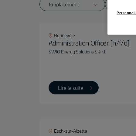
Personnali
Bonnevoie
Administration Officer [h/f/d]
SWIO Energy Solutions S.à r.l.
Lire la suite
Esch-sur-Alzette