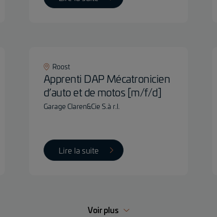
Roost
Apprenti DAP Mécatronicien
d’auto et de motos [m/f/d]
Garage Claren&Cie S.à r.l.
Lire la suite
Voir plus