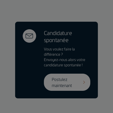
Candidature
spontanée
Vous voulez faire la
différence ?
Envoyez-nous alors votre
candidature spontanée !
Postulez
maintenant