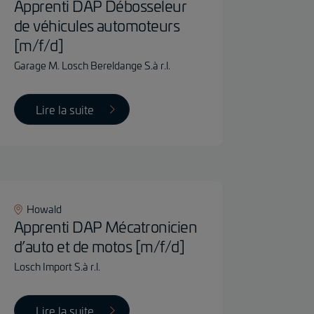
Apprenti DAP Débosseleur
de véhicules automoteurs
[m/f/d]
Garage M. Losch Bereldange S.à r.l.
Lire la suite
Howald
Apprenti DAP Mécatronicien
d’auto et de motos [m/f/d]
Losch Import S.à r.l.
Lire la suite