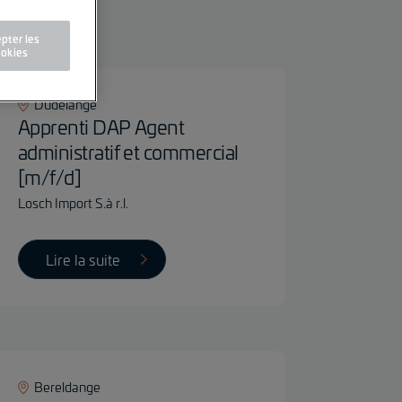
trer
pter les
okies
Dudelange
Apprenti DAP Agent
administratif et commercial
[m/f/d]
Losch Import S.à r.l.
Lire la suite
Bereldange