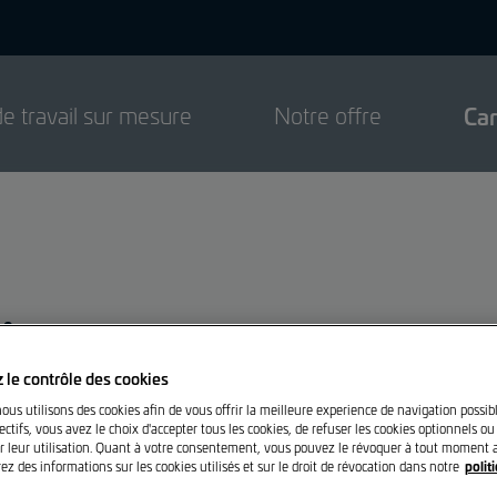
de travail sur mesure
Notre offre
Car
i
 le contrôle des cookies
nous utilisons des cookies afin de vous offrir la meilleure experience de navigation possib
ouger les choses est au bon endroit.
ctifs, vous avez le choix d'accepter tous les cookies, de refuser les cookies optionnels ou
r leur utilisation. Quant à votre consentement, vous pouvez le révoquer à tout moment a
polit
ez des informations sur les cookies utilisés et sur le droit de révocation dans notre