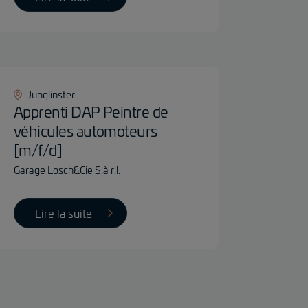
Junglinster
Apprenti DAP Peintre de
véhicules automoteurs
[m/f/d]
Garage Losch&Cie S.à r.l.
Lire la suite