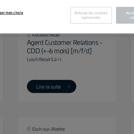
Fil
ser mes choix
Refuser les cookies
Acce
optionnels
co
Kockelscheuer
Agent Customer Relations -
CDD (+-6 mois) [m/f/d]
Losch Retail S.à r.l.
Lire la suite
Esch-sur-Alzette