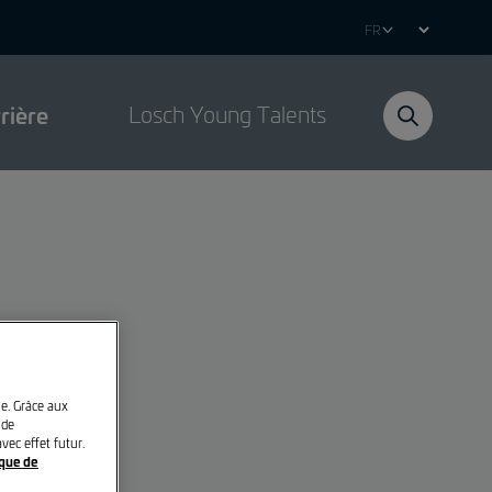
Select
your
language
rière
Losch Young Talents
le. Grâce aux
 de
vec effet futur.
ique de