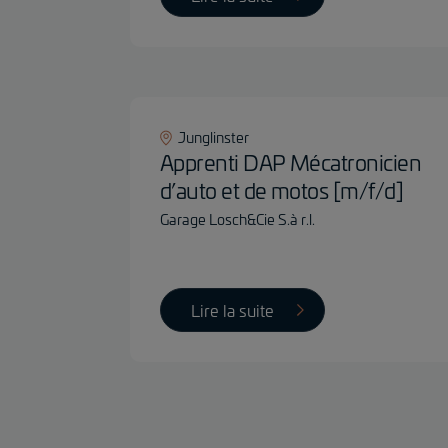
Junglinster
Apprenti DAP Mécatronicien
d’auto et de motos [m/f/d]
Garage Losch&Cie S.à r.l.
Lire la suite