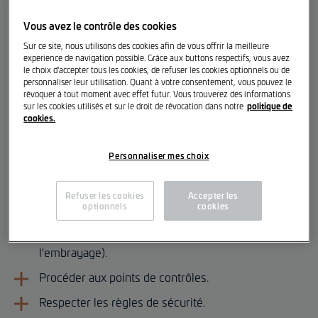
Lëtzebuerg
, pour entrée immédiate ou à convenir un/
une :
Vous avez le contrôle des cookies
Sur ce site, nous utilisons des cookies afin de vous offrir la meilleure
experience de navigation possible. Grâce aux buttons respectifs, vous avez
Mécatronicien d’automobile PORSCHE [m/f/d]
le choix d'accepter tous les cookies, de refuser les cookies optionnels ou de
personnaliser leur utilisation. Quant à votre consentement, vous pouvez le
révoquer à tout moment avec effet futur. Vous trouverez des informations
Tes tâches
politique de
sur les cookies utilisés et sur le droit de révocation dans notre
cookies.
Intervenir sur l'entretien courant des véhicules.
Exécuter les opérations de remise en état
Personnaliser mes choix
(Changement de pneus, disques-plaquettes de
frein, changement de filtres...).
Refuser les cookies
Accepter les
optionnels
cookies
Gérer les prestations de mécanique lourde
(Changement de la courroie de distribution et de
l'embrayage).
Procéder aux points de contrôles.
Respecter les règles de sécurité.