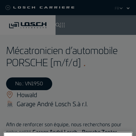
Losch Carriere
Select
your
language
Aller
au
Mécatronicien d’automobile
contenu
principal
PORSCHE [m/f/d]
No.: VN1950
Howald
Garage André Losch S.à r.l.
Afin de renforcer son équipe, nous recherchons pour
notre entité
Garage André Losch
-
Porsche Zenter