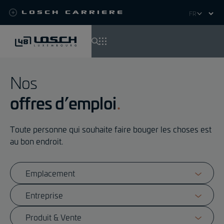
Losch Carriere
Select
your
language
Aller
au
Nos
contenu
offres d’emploi
principal
Toute personne qui souhaite faire bouger les choses est
au bon endroit.