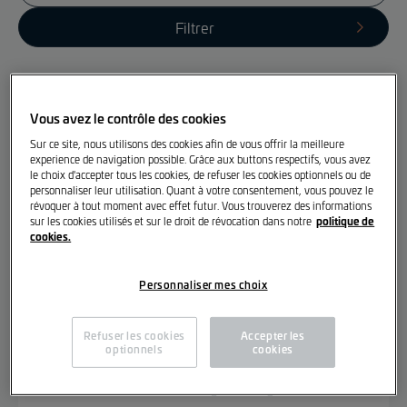
Filtrer
Vous avez le contrôle des cookies
Kockelscheuer
B2B Used Car Sales Representative
Sur ce site, nous utilisons des cookies afin de vous offrir la meilleure
experience de navigation possible. Grâce aux buttons respectifs, vous avez
[h/f/d]
le choix d'accepter tous les cookies, de refuser les cookies optionnels ou de
personnaliser leur utilisation. Quant à votre consentement, vous pouvez le
Losch Import S.à r.l.
révoquer à tout moment avec effet futur. Vous trouverez des informations
politique de
sur les cookies utilisés et sur le droit de révocation dans notre
cookies.
Lire la suite
Personnaliser mes choix
Refuser les cookies
Accepter les
optionnels
cookies
Junglinster
Chef de Vente Audi [m/f/d]