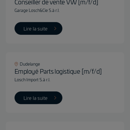
Conseiller de vente VW [m/f/d]
Garage Losch&Cie S.à r.l.
Lire la suite
Dudelange
Employé Parts logistique [m/f/d]
Losch Import S.à r.l.
Lire la suite