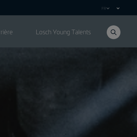
Select
your
language
rière
Losch Young Talents