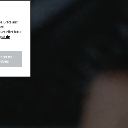
le. Grâce aux
 de
vec effet futur.
ique de
pter les
okies